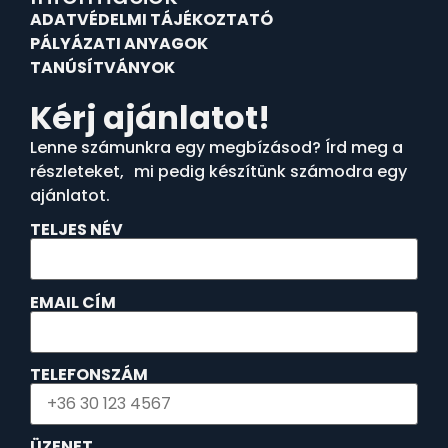
ADATVÉDELMI TÁJÉKOZTATÓ
PÁLYÁZATI ANYAGOK
TANÚSÍTVÁNYOK
Kérj ajánlatot!
Lenne számunkra egy megbízásod? Írd meg a
részleteket, mi pedig készítünk számodra egy
ajánlatot.
TELJES NÉV
EMAIL CÍM
TELEFONSZÁM
ÜZENET