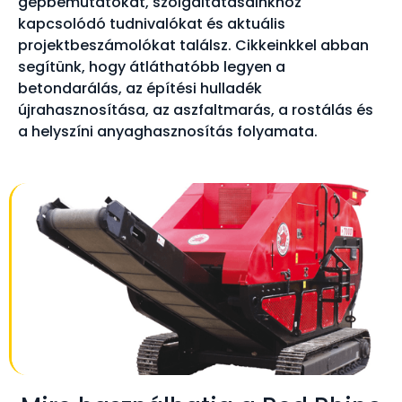
gépbemutatókat, szolgáltatásainkhoz
kapcsolódó tudnivalókat és aktuális
projektbeszámolókat találsz. Cikkeinkkel abban
segítünk, hogy átláthatóbb legyen a
betondarálás, az építési hulladék
újrahasznosítása, az aszfaltmarás, a rostálás és
a helyszíni anyaghasznosítás folyamata.