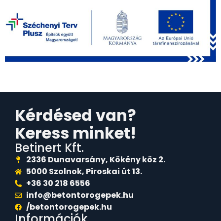
Kérdésed van?
Keress minket!
Betinert Kft.
2336 Dunavarsány, Kökény köz 2.
5000 Szolnok, Piroskai út 13.
+36 30 218 6556
info@betontorogepek.hu
/betontorogepek.hu
Információk