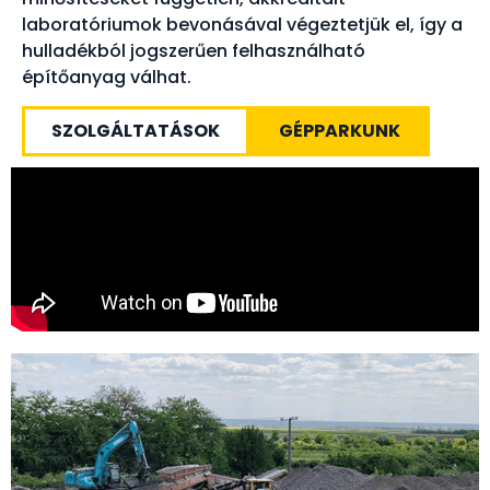
laboratóriumok bevonásával végeztetjük el, így a
hulladékból jogszerűen felhasználható
építőanyag válhat.
SZOLGÁLTATÁSOK
GÉPPARKUNK