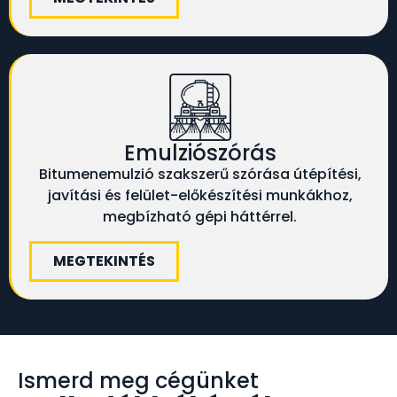
Emulziószórás
Bitumenemulzió szakszerű szórása útépítési,
javítási és felület-előkészítési munkákhoz,
megbízható gépi háttérrel.
MEGTEKINTÉS
Ismerd meg cégünket