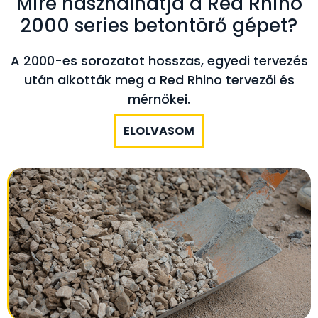
Mire használhatja a Red Rhino
2000 series betontörő gépet?
A 2000-es sorozatot hosszas, egyedi tervezés
után alkották meg a Red Rhino tervezői és
mérnökei.
ELOLVASOM